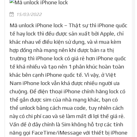
15/03/2022
Mã unlock iPhone lock – Thật sự thì iPhone quốc
tế hay lock thì đều được sản xuất bởi Apple, chỉ
khác nhau về điều kiện sử dụng, và vì mua kèm
hợp đồng nhà mạng nên khi được bán ra thị
trường thì iPhone lock có giá rẻ hơn iPhone quốc
tế khá nhiều và tạo nên 1 phân khúc hoàn toàn
khác bên cạnh iPhone quốc tế. Vì vậy, ở Việt
Nam iPhone lock vẫn khá được nhiều người ưa
chuộng. Để điện thoại iPhone chính hãng lock có
thể gắn được sim của nhà mạng khác, bạn có
thể unlock bằng cách mua code, tuy nhiên cách
này có chi phí cao và sẽ làm mất đi lợi thế giá rẻ.
Vấn đề ở đây chính là Sim không hỗ trợ các tính
năng gọi FaceTime/iMessage với thiết bị iPhone