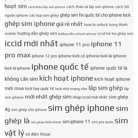
hoạt sim
cách tháo và lắp sim iphone
cách tắt
cách tháo lắp sim iphone
ghép sim fix quốc tế cho iphone lock
nguồn iphone
các loại sim ghép
ghép sim iphone
giá rẻ nhất
how to unlock
hưng thịnh
hướng dẫn ghép sim
mobile
iccid hổ trợ ghép sim
hướng dẫn unlock iphone
iccid mới nhất
iphone 11
iphone 11 pro
pro max
iphone lock có
iphone lock là
iphone
iphone 12 pro
iphone quốc tế
iphone quốc tế là
lock là iphone
kích hoạt iphone
không cần sim
kích hoạt iphone
lắp sim ghép
mới mua
lock hay quốc tế
lock nhà mạng nào
lắp
mới nhất ghép sim
sim ghép
nhập iccid mới nhất
sim iphone
sim ghép iphone
sim
4g
sim ghép cho iphone
sim
ghép là
sim iphone 11
sim pro auto
sim ghép thần thánh
vật lý
số điện thoại