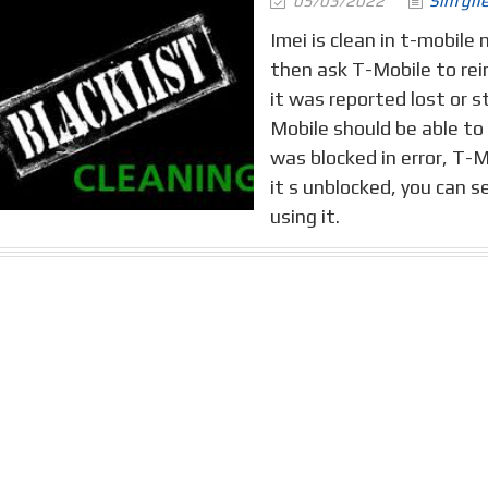
05/03/2022
Sim gh
Imei is clean in t-mobile
then ask T-Mobile to rein
it was reported lost or st
Mobile should be able to 
was blocked in error, T-M
it s unblocked, you can s
using it.