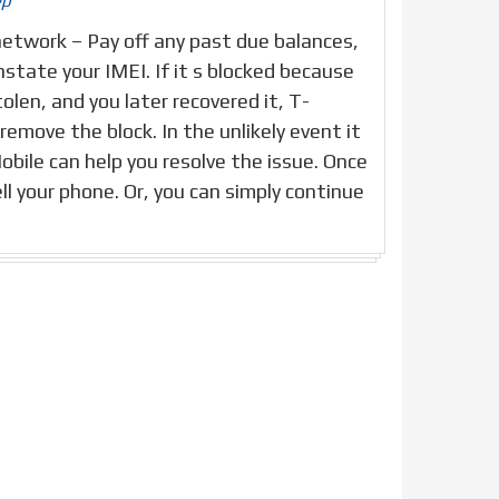
ép
 network – Pay off any past due balances,
state your IMEI. If it s blocked because
olen, and you later recovered it, T-
remove the block. In the unlikely event it
obile can help you resolve the issue. Once
ell your phone. Or, you can simply continue