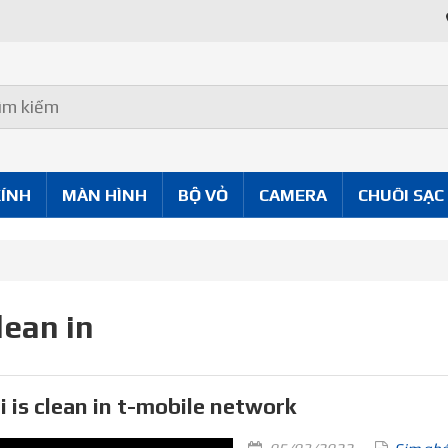
KÍNH
MÀN HÌNH
BỘ VỎ
CAMERA
CHUÔI SẠC
lean in
i is clean in t-mobile network