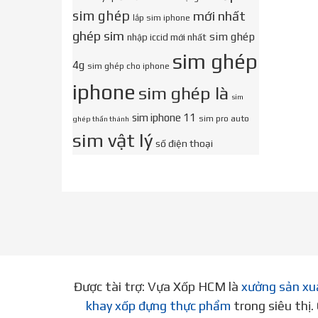
sim ghép
mới nhất
lắp sim iphone
ghép sim
sim ghép
nhập iccid mới nhất
sim ghép
4g
sim ghép cho iphone
iphone
sim ghép là
sim
sim iphone 11
sim pro auto
ghép thần thánh
sim vật lý
số điện thoại
Được tài trợ: Vựa Xốp HCM là
xưởng sản xu
khay xốp đựng thực phẩm
trong siêu thị