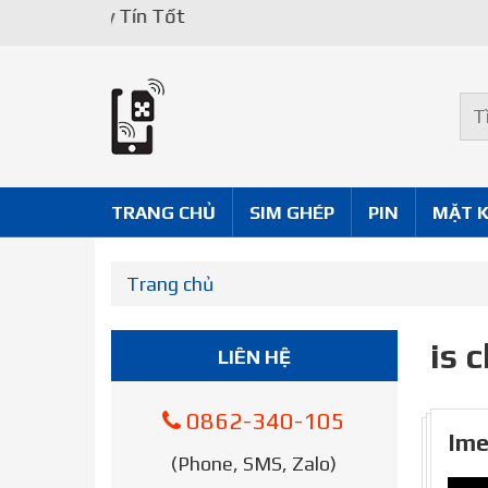
Uy Tín Tốt
TRANG CHỦ
SIM GHÉP
PIN
MẶT 
Trang chủ
is c
LIÊN HỆ
0862-340-105
Ime
(Phone, SMS, Zalo)