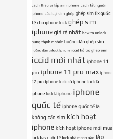
cách tháo và lắp sim iphone
cách tắt nguồn
ghép sim fix quốc
iphone
các loại sim ghép
ghép sim
tế cho iphone lock
iphone
giá rẻ nhất
how to unlock
hướng dẫn ghép sim
hưng thịnh mobile
iccid hổ trợ ghép sim
hướng dẫn unlock iphone
iccid mới nhất
iphone 11
iphone 11 pro max
pro
iphone
iphone lock có
iphone lock là
12 pro
iphone
iphone lock là iphone
quốc tế
iphone quốc tế là
kích hoạt
không cần sim
iphone
kích hoạt iphone mới mua
lắp
lock hay quốc tế
lock nhà mạng nào