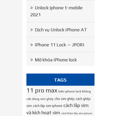
Unlock iphone t-mobile
2021
Dịch vụ Unlock iPhone AT
IPhone 11 Lock — JPORI
Mở khóa iPhone lock
TAGS
11 pro max
biến iphone lock không
cho sim ghép
cách ghép
cần dùng sim ghép
cách lắp sim
sim
cách lắp sim iphone
và kích hoạt sim
cách tháo lắp sim iphone