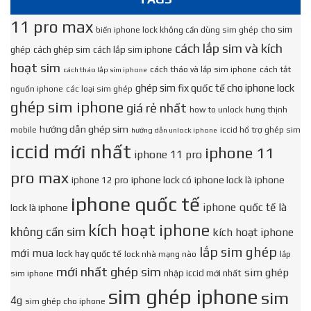
11 pro max
cho sim
biến iphone lock không cần dùng sim ghép
cách lắp sim và kích
ghép
cách ghép sim
cách lắp sim iphone
hoạt sim
cách tháo và lắp sim iphone
cách tắt
cách tháo lắp sim iphone
ghép sim fix quốc tế cho iphone lock
nguồn iphone
các loại sim ghép
ghép sim iphone
giá rẻ nhất
how to unlock
hưng thịnh
hướng dẫn ghép sim
mobile
iccid hổ trợ ghép sim
hướng dẫn unlock iphone
iccid mới nhất
iphone 11
iphone 11 pro
pro max
iphone lock có
iphone lock là
iphone
iphone 12 pro
iphone quốc tế
iphone quốc tế là
lock là iphone
kích hoạt iphone
không cần sim
kích hoạt iphone
lắp sim ghép
mới mua
lock hay quốc tế
lock nhà mạng nào
lắp
mới nhất ghép sim
sim ghép
nhập iccid mới nhất
sim iphone
sim ghép iphone
sim
4g
sim ghép cho iphone