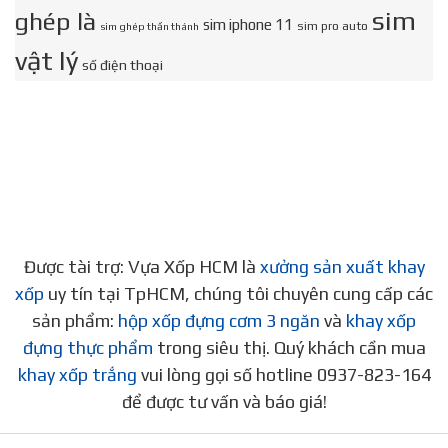
sim
ghép là
sim iphone 11
sim pro auto
sim ghép thần thánh
vật lý
số điện thoại
Được tài trợ: Vựa Xốp HCM là
xưởng sản xuất khay
xốp
uy tín tại TpHCM, chúng tôi chuyên cung cấp các
sản phẩm:
hộp xốp đựng cơm 3 ngăn
và
khay xốp
đựng thực phẩm
trong siêu thị. Quý khách cần mua
khay xốp trắng
vui lòng gọi số hotline 0937-823-164
để được tư vấn và báo giá!