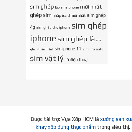
sim ghép
mới nhất
lắp sim iphone
ghép sim
sim ghép
nhập iccid mới nhất
sim ghép
4g
sim ghép cho iphone
iphone
sim ghép là
sim
sim iphone 11
sim pro auto
ghép thần thánh
sim vật lý
số điện thoại
Được tài trợ: Vựa Xốp HCM là
xưởng sản xu
khay xốp đựng thực phẩm
trong siêu thị