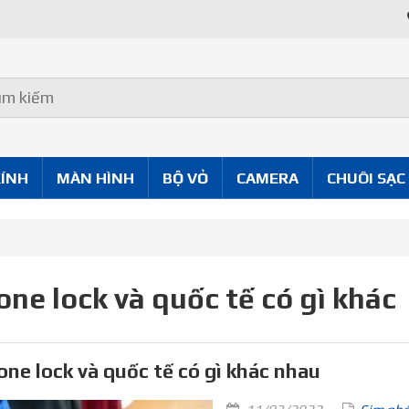
KÍNH
MÀN HÌNH
BỘ VỎ
CAMERA
CHUÔI SẠC
one lock và quốc tế có gì khác
one lock và quốc tế có gì khác nhau