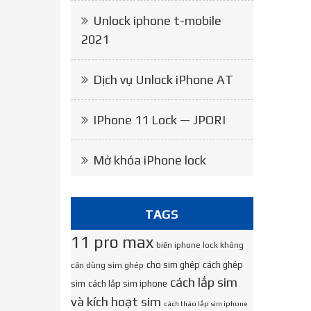
Unlock iphone t-mobile
2021
Dịch vụ Unlock iPhone AT
IPhone 11 Lock — JPORI
Mở khóa iPhone lock
TAGS
11 pro max
biến iphone lock không
cho sim ghép
cách ghép
cần dùng sim ghép
cách lắp sim
sim
cách lắp sim iphone
và kích hoạt sim
cách tháo lắp sim iphone