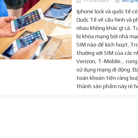
11/03/2022
Sim gh
Iphone lock và quốc tế có
Quốc Tế về cấu hình và p
nhau không khác gì cả. Tu
bị khóa mạng bởi nhà mạn
SIM nào để kích hoạt. Tro
thường với SIM của các
Verizon, T-Mobile… cung 
sử dụng mạng di động. Đặ
toán khoản tiền ràng buộ
thành sản phẩm này rẻ hơ