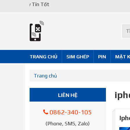
Uy Tín Tốt
TRANG CHỦ
SIM GHÉP
PIN
MẶT 
Trang chủ
iph
LIÊN HỆ
0862-340-105
Iph
(Phone, SMS, Zalo)