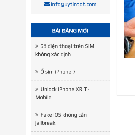
info@uytintot.com
BÀI ĐĂNG MỚI
Số điện thoại trên SIM
không xác định
Ổ sim iPhone 7
Unlock iPhone XR T-
Mobile
Fake iOS không cần
jailbreak