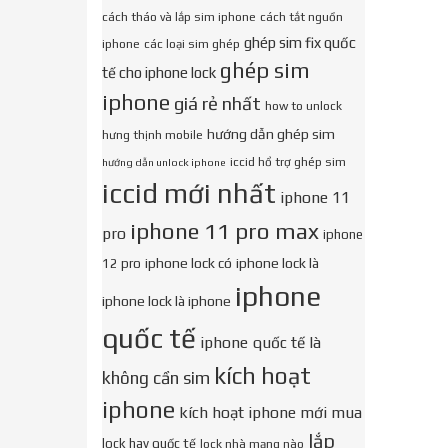
cách tháo và lắp sim iphone
cách tắt nguồn
ghép sim fix quốc
iphone
các loại sim ghép
ghép sim
tế cho iphone lock
iphone
giá rẻ nhất
how to unlock
hướng dẫn ghép sim
hưng thịnh mobile
iccid hổ trợ ghép sim
hướng dẫn unlock iphone
iccid mới nhất
iphone 11
iphone 11 pro max
pro
iphone
iphone lock có
iphone lock là
12 pro
iphone
iphone lock là iphone
quốc tế
iphone quốc tế là
kích hoạt
không cần sim
iphone
kích hoạt iphone mới mua
lắp
lock hay quốc tế
lock nhà mạng nào