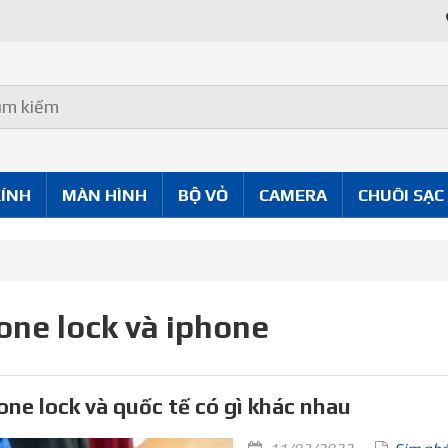
KÍNH
MÀN HÌNH
BỘ VỎ
CAMERA
CHUÔI SẠC
one lock và iphone
one lock và quốc tế có gì khác nhau