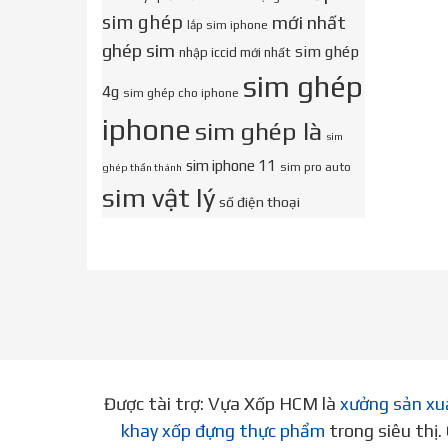
sim ghép
mới nhất
lắp sim iphone
ghép sim
sim ghép
nhập iccid mới nhất
sim ghép
4g
sim ghép cho iphone
iphone
sim ghép là
sim
sim iphone 11
sim pro auto
ghép thần thánh
sim vật lý
số điện thoại
Được tài trợ: Vựa Xốp HCM là
xưởng sản xu
khay xốp đựng thực phẩm
trong siêu thị