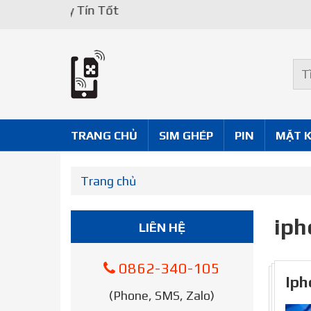
Uy Tín Tốt
TRANG CHỦ
SIM GHÉP
PIN
MẶT 
Trang chủ
iph
LIÊN HỆ
0862-340-105
Iph
(Phone, SMS, Zalo)