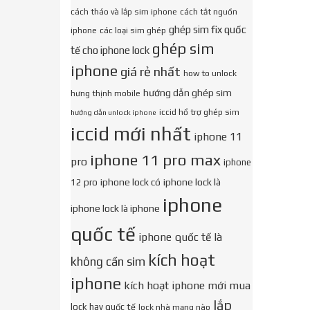
cách tháo và lắp sim iphone
cách tắt nguồn
ghép sim fix quốc
iphone
các loại sim ghép
ghép sim
tế cho iphone lock
iphone
giá rẻ nhất
how to unlock
hướng dẫn ghép sim
hưng thịnh mobile
iccid hổ trợ ghép sim
hướng dẫn unlock iphone
iccid mới nhất
iphone 11
iphone 11 pro max
pro
iphone
iphone lock có
iphone lock là
12 pro
iphone
iphone lock là iphone
quốc tế
iphone quốc tế là
kích hoạt
không cần sim
iphone
kích hoạt iphone mới mua
lắp
lock hay quốc tế
lock nhà mạng nào