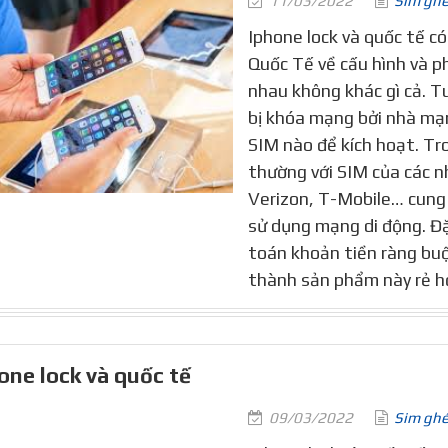
11/03/2022
Sim gh
Iphone lock và quốc tế có
Quốc Tế về cấu hình và p
nhau không khác gì cả. Tu
bị khóa mạng bởi nhà mạn
SIM nào để kích hoạt. Tro
thường với SIM của các
Verizon, T-Mobile… cung 
sử dụng mạng di động. Đặ
toán khoản tiền ràng buộ
thành sản phẩm này rẻ hơ
one lock và quốc tế
09/03/2022
Sim gh