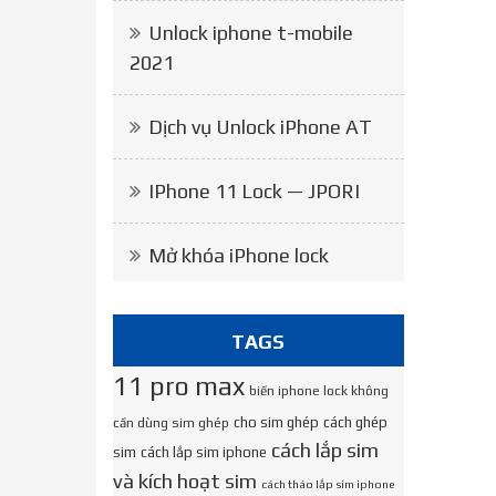
Unlock iphone t-mobile
2021
Dịch vụ Unlock iPhone AT
IPhone 11 Lock — JPORI
Mở khóa iPhone lock
TAGS
11 pro max
biến iphone lock không
cho sim ghép
cách ghép
cần dùng sim ghép
cách lắp sim
sim
cách lắp sim iphone
và kích hoạt sim
cách tháo lắp sim iphone