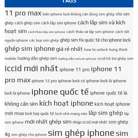
TAGS
11 pro max
cho sim
biến iphone lock không cần dùng sim ghép
cách lắp sim và kích
ghép
cách ghép sim
cách lắp sim iphone
hoạt sim
cách tháo và lắp sim iphone
cách tắt
cách tháo lắp sim iphone
ghép sim fix quốc tế cho iphone lock
nguồn iphone
các loại sim ghép
ghép sim iphone
giá rẻ nhất
how to unlock
hưng thịnh
hướng dẫn ghép sim
mobile
iccid hổ trợ ghép sim
hướng dẫn unlock iphone
iccid mới nhất
iphone 11
iphone 11 pro
pro max
iphone lock có
iphone lock là
iphone
iphone 12 pro
iphone quốc tế
iphone quốc tế là
lock là iphone
kích hoạt iphone
không cần sim
kích hoạt iphone
lắp sim ghép
mới mua
lock hay quốc tế
lock nhà mạng nào
lắp
mới nhất ghép sim
sim ghép
nhập iccid mới nhất
sim iphone
sim ghép iphone
sim
4g
sim ghép cho iphone