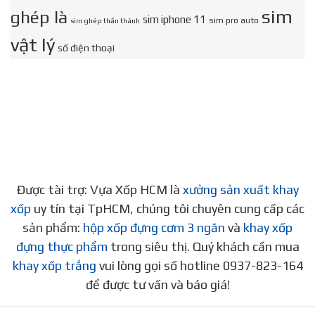
sim
ghép là
sim iphone 11
sim pro auto
sim ghép thần thánh
vật lý
số điện thoại
Được tài trợ: Vựa Xốp HCM là
xưởng sản xuất khay
xốp
uy tín tại TpHCM, chúng tôi chuyên cung cấp các
sản phẩm:
hộp xốp đựng cơm 3 ngăn
và
khay xốp
đựng thực phẩm
trong siêu thị. Quý khách cần mua
khay xốp trắng
vui lòng gọi số hotline 0937-823-164
để được tư vấn và báo giá!