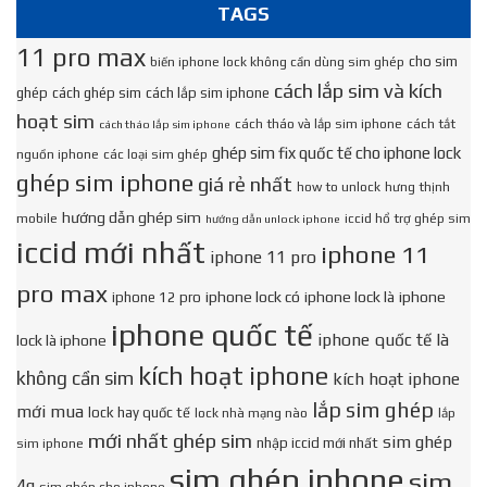
TAGS
11 pro max
cho sim
biến iphone lock không cần dùng sim ghép
cách lắp sim và kích
ghép
cách ghép sim
cách lắp sim iphone
hoạt sim
cách tháo và lắp sim iphone
cách tắt
cách tháo lắp sim iphone
ghép sim fix quốc tế cho iphone lock
nguồn iphone
các loại sim ghép
ghép sim iphone
giá rẻ nhất
how to unlock
hưng thịnh
hướng dẫn ghép sim
mobile
iccid hổ trợ ghép sim
hướng dẫn unlock iphone
iccid mới nhất
iphone 11
iphone 11 pro
pro max
iphone lock có
iphone lock là
iphone
iphone 12 pro
iphone quốc tế
iphone quốc tế là
lock là iphone
kích hoạt iphone
không cần sim
kích hoạt iphone
lắp sim ghép
mới mua
lock hay quốc tế
lock nhà mạng nào
lắp
mới nhất ghép sim
sim ghép
nhập iccid mới nhất
sim iphone
sim ghép iphone
sim
4g