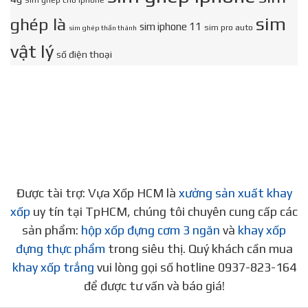
sim ghép cho iphone
sim
ghép là
sim iphone 11
sim pro auto
sim ghép thần thánh
vật lý
số điện thoại
Được tài trợ: Vựa Xốp HCM là
xưởng sản xuất khay
xốp
uy tín tại TpHCM, chúng tôi chuyên cung cấp các
sản phẩm:
hộp xốp đựng cơm 3 ngăn
và
khay xốp
đựng thực phẩm
trong siêu thị. Quý khách cần mua
khay xốp trắng
vui lòng gọi số hotline 0937-823-164
để được tư vấn và báo giá!