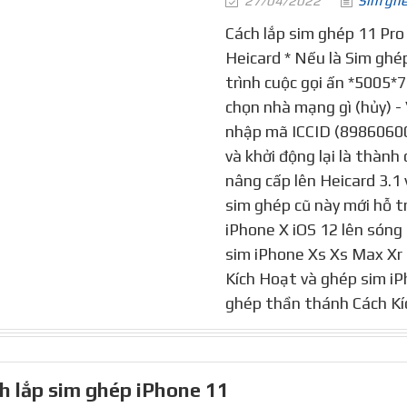
27/04/2022
Sim gh
Cách lắp sim ghép 11 Pro
Heicard * Nếu là Sim ghép
trình cuộc gọi ấn *5005
chọn nhà mạng gì (hủy) -
nhập mã ICCID (8986060
và khởi động lại là thành
nâng cấp lên Heicard 3.1 v
sim ghép cũ này mới hỗ t
iPhone X iOS 12 lên sóng
sim iPhone Xs Xs Max Xr
Kích Hoạt và ghép sim iPh
ghép thần thánh Cách Kí
h lắp sim ghép iPhone 11