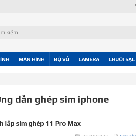
KÍNH
MÀN HÌNH
BỘ VỎ
CAMERA
CHUÔI SẠC
ng dẫn ghép sim iphone
h lắp sim ghép 11 Pro Max