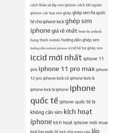
cách tháo và lắp sim iphone
cách tắt nguồn
ghép sim fix quốc
iphone
các loại sim ghép
ghép sim
tế cho iphone lock
iphone
giá rẻ nhất
how to unlock
hướng dẫn ghép sim
hưng thịnh mobile
iccid hổ trợ ghép sim
hướng dẫn unlock iphone
iccid mới nhất
iphone 11
iphone 11 pro max
pro
iphone
iphone lock có
iphone lock là
12 pro
iphone
iphone lock là iphone
quốc tế
iphone quốc tế là
kích hoạt
không cần sim
iphone
kích hoạt iphone mới mua
lắp
lock hay quốc tế
lock nhà mạng nào