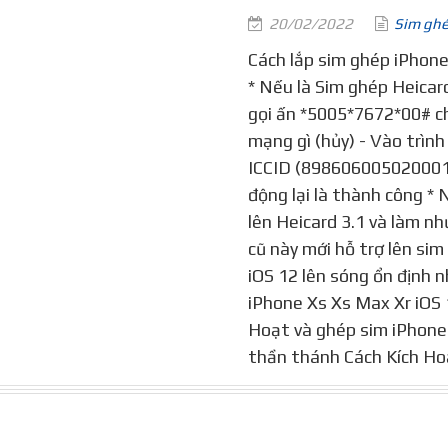
20/02/2022
Sim gh
Cách lắp sim ghép iPhone
* Nếu là Sim ghép Heicard
gọi ấn *5005*7672*00# 
mạng gì (hủy) - Vào trìn
ICCID (8986060050200018
động lại là thành công *
lên Heicard 3.1 và làm như
cũ này mới hỗ trợ lên si
iOS 12 lên sóng ổn định 
iPhone Xs Xs Max Xr iOS
Hoạt và ghép sim iPhone 
thần thánh Cách Kích Ho