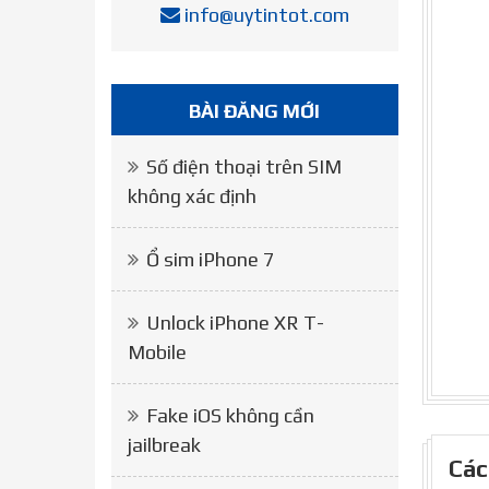
info@uytintot.com
BÀI ĐĂNG MỚI
Số điện thoại trên SIM
không xác định
Ổ sim iPhone 7
Unlock iPhone XR T-
Mobile
Fake iOS không cần
jailbreak
Các