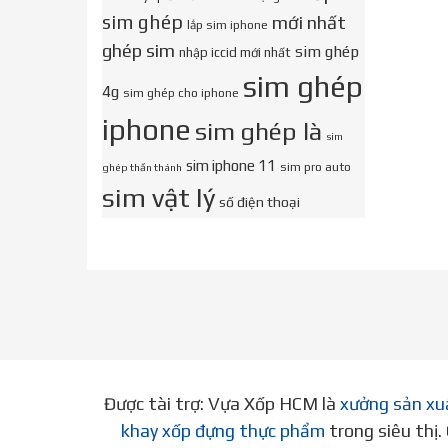
sim ghép
mới nhất
lắp sim iphone
ghép sim
sim ghép
nhập iccid mới nhất
sim ghép
4g
sim ghép cho iphone
iphone
sim ghép là
sim
sim iphone 11
sim pro auto
ghép thần thánh
sim vật lý
số điện thoại
Được tài trợ: Vựa Xốp HCM là
xưởng sản xu
khay xốp đựng thực phẩm
trong siêu thị