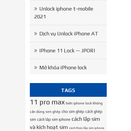
Unlock iphone t-mobile
2021
Dịch vụ Unlock iPhone AT
IPhone 11 Lock — JPORI
Mở khóa iPhone lock
TAGS
11 pro max
biến iphone lock không
cho sim ghép
cách ghép
cần dùng sim ghép
cách lắp sim
sim
cách lắp sim iphone
và kích hoạt sim
cách tháo lắp sim iphone