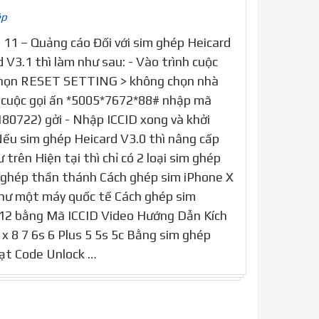
ép
 11 – Quảng cáo Đối với sim ghép Heicard
 V3.1 thì làm như sau: - Vào trình cuộc
chọn RESET SETTING > không chọn nhà
h cuộc gọi ấn *5005*7672*88# nhập mã
0722) gởi - Nhập ICCID xong và khởi
 Nếu sim ghép Heicard V3.0 thì nâng cấp
 trên Hiện tại thì chỉ có 2 loại sim ghép
m ghép thần thánh Cách ghép sim iPhone X
như một máy quốc tế Cách ghép sim
 12 bằng Mã ICCID Video Hướng Dẫn Kích
x 8 7 6s 6 Plus 5 5s 5c Bằng sim ghép
ạt Code Unlock …