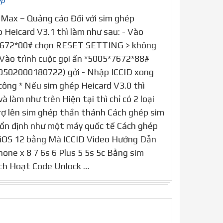
ép
 Max – Quảng cáo Đối với sim ghép
 Heicard V3.1 thì làm như sau: - Vào
*7672*00# chọn RESET SETTING > không
 Vào trình cuộc gọi ấn *5005*7672*88#
0502000180722) gởi - Nhập ICCID xong
 công * Nếu sim ghép Heicard V3.0 thì
à làm như trên Hiện tại thì chỉ có 2 loại
rợ lên sim ghép thần thánh Cách ghép sim
 ổn định như một máy quốc tế Cách ghép
 iOS 12 bằng Mã ICCID Video Hướng Dẫn
one x 8 7 6s 6 Plus 5 5s 5c Bằng sim
ch Hoạt Code Unlock …