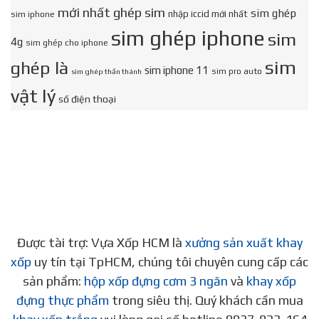
mới nhất ghép sim
sim ghép
nhập iccid mới nhất
sim iphone
sim ghép iphone
sim
4g
sim ghép cho iphone
sim
ghép là
sim iphone 11
sim pro auto
sim ghép thần thánh
vật lý
số điện thoại
Được tài trợ: Vựa Xốp HCM là
xưởng sản xuất khay
xốp
uy tín tại TpHCM, chúng tôi chuyên cung cấp các
sản phẩm:
hộp xốp đựng cơm 3 ngăn
và
khay xốp
đựng thực phẩm
trong siêu thị. Quý khách cần mua