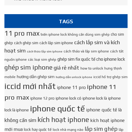
TAGS
11 pro max
cho sim
biến iphone lock không cần dùng sim ghép
cách lắp sim và kích
ghép
cách ghép sim
cách lắp sim iphone
hoạt sim
cách tháo và lắp sim iphone
cách tắt
cách tháo lắp sim iphone
ghép sim fix quốc tế cho iphone lock
nguồn iphone
các loại sim ghép
ghép sim iphone
giá rẻ nhất
how to unlock
hưng thịnh
hướng dẫn ghép sim
mobile
iccid hổ trợ ghép sim
hướng dẫn unlock iphone
iccid mới nhất
iphone 11
iphone 11 pro
pro max
iphone lock có
iphone lock là
iphone
iphone 12 pro
iphone quốc tế
iphone quốc tế là
lock là iphone
kích hoạt iphone
không cần sim
kích hoạt iphone
lắp sim ghép
mới mua
lock hay quốc tế
lock nhà mạng nào
lắp