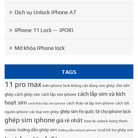
Dịch vụ Unlock iPhone AT
IPhone 11 Lock — JPORI
Mở khóa iPhone lock
TAGS
11 pro max
cho sim
biến iphone lock không cần dùng sim ghép
cách lắp sim và kích
ghép
cách ghép sim
cách lắp sim iphone
hoạt sim
cách tháo và lắp sim iphone
cách tắt
cách tháo lắp sim iphone
ghép sim fix quốc tế cho iphone lock
nguồn iphone
các loại sim ghép
ghép sim iphone
giá rẻ nhất
how to unlock
hưng thịnh
hướng dẫn ghép sim
mobile
iccid hổ trợ ghép sim
hướng dẫn unlock iphone