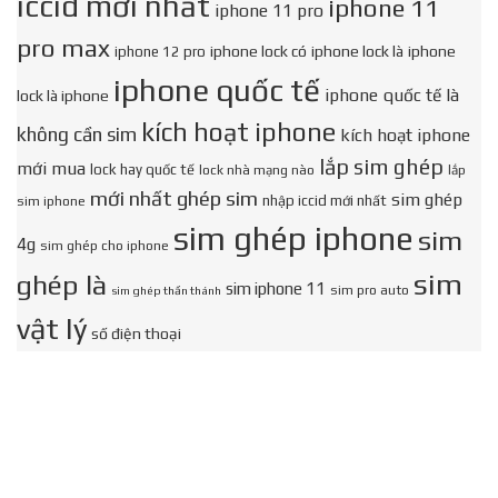
iccid mới nhất
iphone 11
iphone 11 pro
pro max
iphone lock có
iphone lock là
iphone
iphone 12 pro
iphone quốc tế
iphone quốc tế là
lock là iphone
kích hoạt iphone
không cần sim
kích hoạt iphone
lắp sim ghép
mới mua
lock hay quốc tế
lock nhà mạng nào
lắp
mới nhất ghép sim
sim ghép
nhập iccid mới nhất
sim iphone
sim ghép iphone
sim
4g
sim ghép cho iphone
sim
ghép là
sim iphone 11
sim pro auto
sim ghép thần thánh
vật lý
số điện thoại