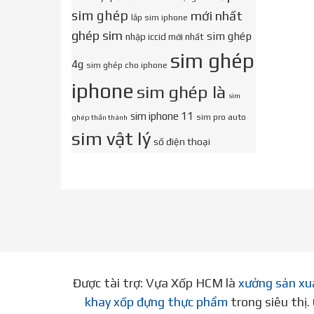
sim ghép
mới nhất
lắp sim iphone
ghép sim
sim ghép
nhập iccid mới nhất
sim ghép
4g
sim ghép cho iphone
iphone
sim ghép là
sim
sim iphone 11
sim pro auto
ghép thần thánh
sim vật lý
số điện thoại
Được tài trợ: Vựa Xốp HCM là
xưởng sản xu
khay xốp đựng thực phẩm
trong siêu thị