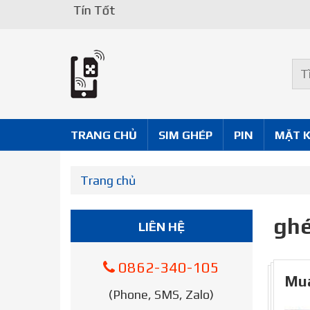
Uy Tín Tốt
TRANG CHỦ
SIM GHÉP
PIN
MẶT 
Trang chủ
ghé
LIÊN HỆ
0862-340-105
Mua
(Phone, SMS, Zalo)