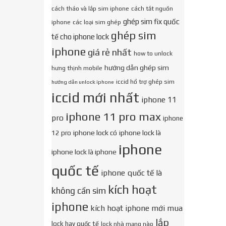
cách tháo và lắp sim iphone
cách tắt nguồn
ghép sim fix quốc
iphone
các loại sim ghép
ghép sim
tế cho iphone lock
iphone
giá rẻ nhất
how to unlock
hướng dẫn ghép sim
hưng thịnh mobile
iccid hổ trợ ghép sim
hướng dẫn unlock iphone
iccid mới nhất
iphone 11
iphone 11 pro max
pro
iphone
iphone lock có
iphone lock là
12 pro
iphone
iphone lock là iphone
quốc tế
iphone quốc tế là
kích hoạt
không cần sim
iphone
kích hoạt iphone mới mua
lắp
lock hay quốc tế
lock nhà mạng nào