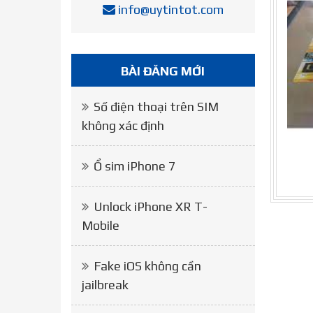
info@uytintot.com
BÀI ĐĂNG MỚI
Số điện thoại trên SIM
không xác định
Ổ sim iPhone 7
Unlock iPhone XR T-
Mobile
Fake iOS không cần
jailbreak