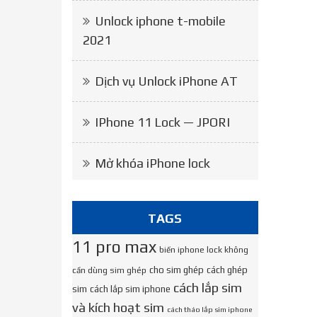
Unlock iphone t-mobile
2021
Dịch vụ Unlock iPhone AT
IPhone 11 Lock — JPORI
Mở khóa iPhone lock
TAGS
11 pro max
biến iphone lock không
cho sim ghép
cách ghép
cần dùng sim ghép
cách lắp sim
sim
cách lắp sim iphone
và kích hoạt sim
cách tháo lắp sim iphone