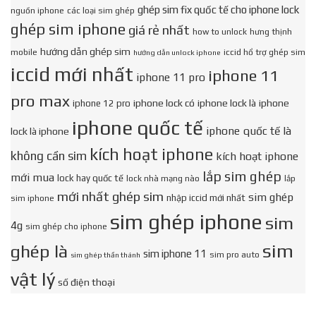
ghép sim fix quốc tế cho iphone lock
nguồn iphone
các loại sim ghép
ghép sim iphone
giá rẻ nhất
how to unlock
hưng thịnh
hướng dẫn ghép sim
mobile
iccid hổ trợ ghép sim
hướng dẫn unlock iphone
iccid mới nhất
iphone 11
iphone 11 pro
pro max
iphone lock có
iphone lock là
iphone
iphone 12 pro
iphone quốc tế
iphone quốc tế là
lock là iphone
kích hoạt iphone
không cần sim
kích hoạt iphone
lắp sim ghép
mới mua
lock hay quốc tế
lock nhà mạng nào
lắp
mới nhất ghép sim
sim ghép
nhập iccid mới nhất
sim iphone
sim ghép iphone
sim
4g
sim ghép cho iphone
sim
ghép là
sim iphone 11
sim pro auto
sim ghép thần thánh
vật lý
số điện thoại