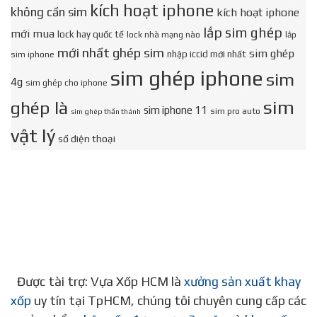
kích hoạt iphone
không cần sim
kích hoạt iphone
lắp sim ghép
mới mua
lock hay quốc tế
lock nhà mạng nào
lắp
mới nhất ghép sim
sim ghép
nhập iccid mới nhất
sim iphone
sim ghép iphone
sim
4g
sim ghép cho iphone
sim
ghép là
sim iphone 11
sim pro auto
sim ghép thần thánh
vật lý
số điện thoại
Được tài trợ: Vựa Xốp HCM là
xưởng sản xuất khay
xốp
uy tín tại TpHCM, chúng tôi chuyên cung cấp các