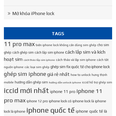
Mở khóa iPhone lock
TAGS
11 pro max
cho sim
biến iphone lock không cần dùng sim ghép
cách lắp sim và kích
ghép
cách ghép sim
cách lắp sim iphone
hoạt sim
cách tháo và lắp sim iphone
cách tắt
cách tháo lắp sim iphone
ghép sim fix quốc tế cho iphone lock
nguồn iphone
các loại sim ghép
ghép sim iphone
giá rẻ nhất
how to unlock
hưng thịnh
hướng dẫn ghép sim
mobile
iccid hổ trợ ghép sim
hướng dẫn unlock iphone
iccid mới nhất
iphone 11
iphone 11 pro
pro max
iphone lock có
iphone lock là
iphone
iphone 12 pro
iphone quốc tế
iphone quốc tế là
lock là iphone