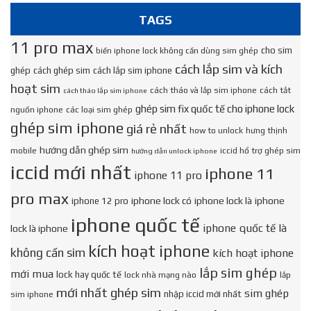
TAGS
11 pro max
cho sim
biến iphone lock không cần dùng sim ghép
cách lắp sim và kích
ghép
cách ghép sim
cách lắp sim iphone
hoạt sim
cách tháo và lắp sim iphone
cách tắt
cách tháo lắp sim iphone
ghép sim fix quốc tế cho iphone lock
nguồn iphone
các loại sim ghép
ghép sim iphone
giá rẻ nhất
how to unlock
hưng thịnh
hướng dẫn ghép sim
mobile
iccid hổ trợ ghép sim
hướng dẫn unlock iphone
iccid mới nhất
iphone 11
iphone 11 pro
pro max
iphone lock có
iphone lock là
iphone
iphone 12 pro
iphone quốc tế
iphone quốc tế là
lock là iphone
kích hoạt iphone
không cần sim
kích hoạt iphone
lắp sim ghép
mới mua
lock hay quốc tế
lock nhà mạng nào
lắp
mới nhất ghép sim
sim ghép
nhập iccid mới nhất
sim iphone