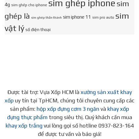
sim ghép iphone
sim
4g
sim ghép cho iphone
sim
ghép là
sim iphone 11
sim pro auto
sim ghép thần thánh
vật lý
số điện thoại
Được tài trợ: Vựa Xốp HCM là
xưởng sản xuất khay
xốp
uy tín tại TpHCM, chúng tôi chuyên cung cấp các
sản phẩm:
hộp xốp đựng cơm 3 ngăn
và
khay xốp
đựng thực phẩm
trong siêu thị. Quý khách cần mua
khay xốp trắng
vui lòng gọi số hotline 0937-823-164
để được tư vấn và báo giá!