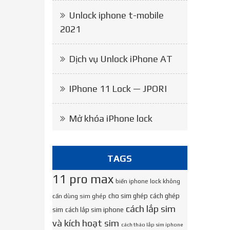
Unlock iphone t-mobile
2021
Dịch vụ Unlock iPhone AT
IPhone 11 Lock — JPORI
Mở khóa iPhone lock
TAGS
11 pro max
biến iphone lock không
cho sim ghép
cách ghép
cần dùng sim ghép
cách lắp sim
sim
cách lắp sim iphone
và kích hoạt sim
cách tháo lắp sim iphone