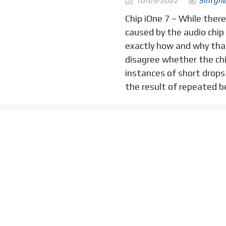
10/05/2022
Sim gh
Chip iOne 7 – While there
caused by the audio chi
exactly how and why tha
disagree whether the ch
instances of short drops 
the result of repeated b