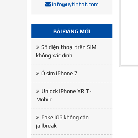
info@uytintot.com
BÀI ĐĂNG MỚI
Số điện thoại trên SIM
không xác định
Ổ sim iPhone 7
Unlock iPhone XR T-
Mobile
Fake iOS không cần
jailbreak