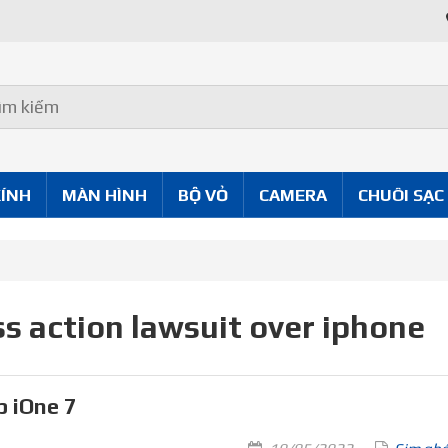
KÍNH
MÀN HÌNH
BỘ VỎ
CAMERA
CHUÔI SẠC
ss action lawsuit over iphone
p iOne 7