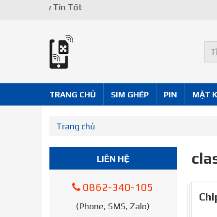
Uy Tín Tốt
TRANG CHỦ
SIM GHÉP
PIN
MẶT 
Trang chủ
cla
LIÊN HỆ
0862-340-105
Chi
(Phone, SMS, Zalo)