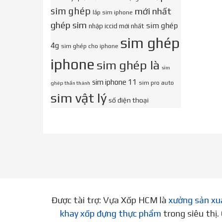
sim ghép
mới nhất
lắp sim iphone
ghép sim
sim ghép
nhập iccid mới nhất
sim ghép
4g
sim ghép cho iphone
iphone
sim ghép là
sim
sim iphone 11
sim pro auto
ghép thần thánh
sim vật lý
số điện thoại
Được tài trợ: Vựa Xốp HCM là
xưởng sản xu
khay xốp đựng thực phẩm
trong siêu thị