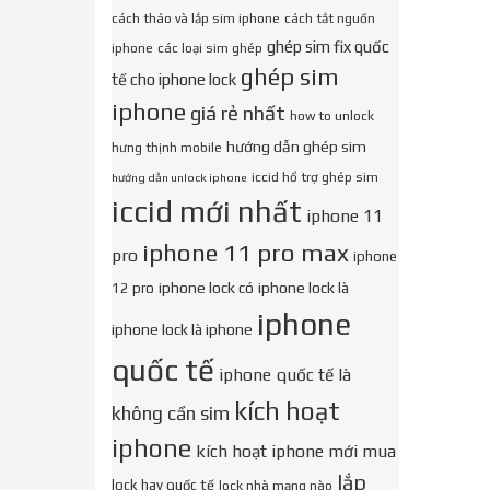
cách tháo và lắp sim iphone
cách tắt nguồn
ghép sim fix quốc
iphone
các loại sim ghép
ghép sim
tế cho iphone lock
iphone
giá rẻ nhất
how to unlock
hướng dẫn ghép sim
hưng thịnh mobile
iccid hổ trợ ghép sim
hướng dẫn unlock iphone
iccid mới nhất
iphone 11
iphone 11 pro max
pro
iphone
iphone lock có
iphone lock là
12 pro
iphone
iphone lock là iphone
quốc tế
iphone quốc tế là
kích hoạt
không cần sim
iphone
kích hoạt iphone mới mua
lắp
lock hay quốc tế
lock nhà mạng nào