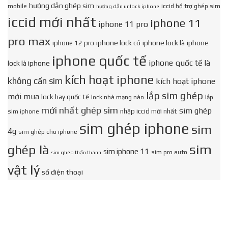
hướng dẫn ghép sim
mobile
iccid hổ trợ ghép sim
hướng dẫn unlock iphone
iccid mới nhất
iphone 11
iphone 11 pro
pro max
iphone lock có
iphone lock là
iphone
iphone 12 pro
iphone quốc tế
iphone quốc tế là
lock là iphone
kích hoạt iphone
không cần sim
kích hoạt iphone
lắp sim ghép
mới mua
lock hay quốc tế
lock nhà mạng nào
lắp
mới nhất ghép sim
sim ghép
nhập iccid mới nhất
sim iphone
sim ghép iphone
sim
4g
sim ghép cho iphone
sim
ghép là
sim iphone 11
sim pro auto
sim ghép thần thánh
vật lý
số điện thoại