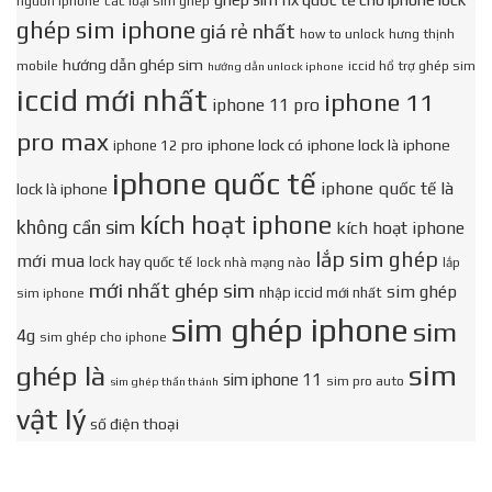
nguồn iphone
các loại sim ghép
ghép sim iphone
giá rẻ nhất
how to unlock
hưng thịnh
hướng dẫn ghép sim
mobile
iccid hổ trợ ghép sim
hướng dẫn unlock iphone
iccid mới nhất
iphone 11
iphone 11 pro
pro max
iphone lock có
iphone lock là
iphone
iphone 12 pro
iphone quốc tế
iphone quốc tế là
lock là iphone
kích hoạt iphone
không cần sim
kích hoạt iphone
lắp sim ghép
mới mua
lock hay quốc tế
lock nhà mạng nào
lắp
mới nhất ghép sim
sim ghép
nhập iccid mới nhất
sim iphone
sim ghép iphone
sim
4g
sim ghép cho iphone
sim
ghép là
sim iphone 11
sim pro auto
sim ghép thần thánh
vật lý
số điện thoại