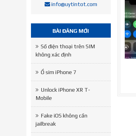
info@uytintot.com
BÀI ĐĂNG MỚI
Số điện thoại trên SIM
không xác định
Ổ sim iPhone 7
Unlock iPhone XR T-
Mobile
Fake iOS không cần
jailbreak