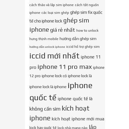
cách tháo và lắp sim iphone
cách tắt nguồn
ghép sim fix quốc
iphone
các loại sim ghép
ghép sim
tế cho iphone lock
iphone
giá rẻ nhất
how to unlock
hướng dẫn ghép sim
hưng thịnh mobile
iccid hổ trợ ghép sim
hướng dẫn unlock iphone
iccid mới nhất
iphone 11
iphone 11 pro max
pro
iphone
iphone lock có
iphone lock là
12 pro
iphone
iphone lock là iphone
quốc tế
iphone quốc tế là
kích hoạt
không cần sim
iphone
kích hoạt iphone mới mua
lắp
lock hay quốc tế
lock nhà mạng nào