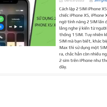
06/03/2022
Sim gh
Cách lập 2 SIM iPhone XS
chiếc iPhone XS, iPhone 
ngờ tính năng 2 SIM lần 
lắng nghe ý kiến từ người
thống 1 SIM. Tuy nhiên k
SIM mà bạn biết, khác bi
Max thì sử dụng một SIM 
ra, chắc hẳn còn nhiều ng
2 sim trên iPhone như th
đây.