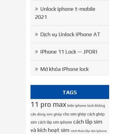
Unlock iphone t-mobile
2021
Dịch vụ Unlock iPhone AT
IPhone 11 Lock — JPORI
Mở khóa iPhone lock
TAGS
11 pro max
biến iphone lock không
cho sim ghép
cách ghép
cần dùng sim ghép
cách lắp sim
sim
cách lắp sim iphone
và kích hoạt sim
cách tháo lắp sim iphone