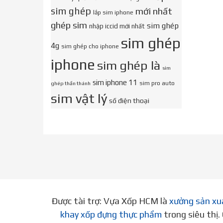
sim ghép
mới nhất
lắp sim iphone
ghép sim
sim ghép
nhập iccid mới nhất
sim ghép
4g
sim ghép cho iphone
iphone
sim ghép là
sim
sim iphone 11
sim pro auto
ghép thần thánh
sim vật lý
số điện thoại
Được tài trợ: Vựa Xốp HCM là
xưởng sản xu
khay xốp đựng thực phẩm
trong siêu thị