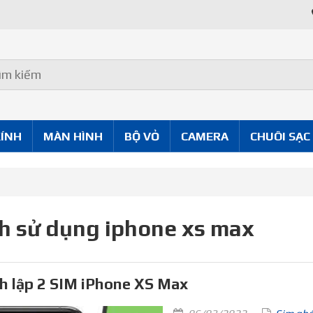
KÍNH
MÀN HÌNH
BỘ VỎ
CAMERA
CHUÔI SẠC
h sử dụng iphone xs max
h lập 2 SIM iPhone XS Max