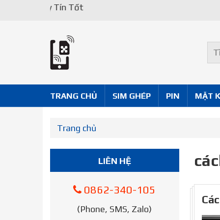
Uy Tín Tốt
TRANG CHỦ
SIM GHÉP
PIN
MẶT 
Trang chủ
các
LIÊN HỆ
0862-340-105
Các
(Phone, SMS, Zalo)