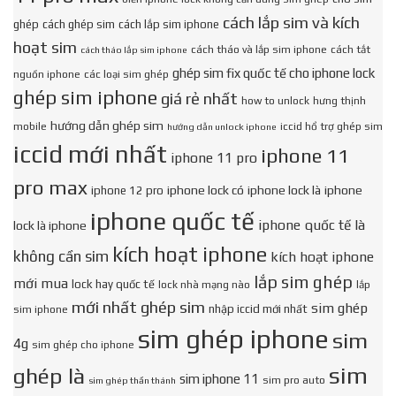
cách lắp sim và kích
ghép
cách ghép sim
cách lắp sim iphone
hoạt sim
cách tháo và lắp sim iphone
cách tắt
cách tháo lắp sim iphone
ghép sim fix quốc tế cho iphone lock
nguồn iphone
các loại sim ghép
ghép sim iphone
giá rẻ nhất
how to unlock
hưng thịnh
hướng dẫn ghép sim
mobile
iccid hổ trợ ghép sim
hướng dẫn unlock iphone
iccid mới nhất
iphone 11
iphone 11 pro
pro max
iphone lock có
iphone lock là
iphone
iphone 12 pro
iphone quốc tế
iphone quốc tế là
lock là iphone
kích hoạt iphone
không cần sim
kích hoạt iphone
lắp sim ghép
mới mua
lock hay quốc tế
lock nhà mạng nào
lắp
mới nhất ghép sim
sim ghép
nhập iccid mới nhất
sim iphone
sim ghép iphone
sim
4g
sim ghép cho iphone
sim
ghép là
sim iphone 11
sim pro auto
sim ghép thần thánh