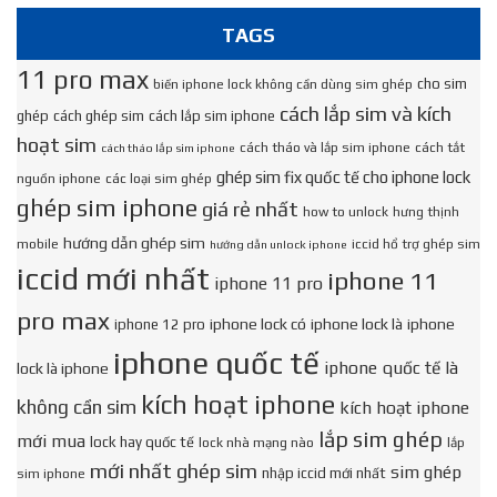
TAGS
11 pro max
cho sim
biến iphone lock không cần dùng sim ghép
cách lắp sim và kích
ghép
cách ghép sim
cách lắp sim iphone
hoạt sim
cách tháo và lắp sim iphone
cách tắt
cách tháo lắp sim iphone
ghép sim fix quốc tế cho iphone lock
nguồn iphone
các loại sim ghép
ghép sim iphone
giá rẻ nhất
how to unlock
hưng thịnh
hướng dẫn ghép sim
mobile
iccid hổ trợ ghép sim
hướng dẫn unlock iphone
iccid mới nhất
iphone 11
iphone 11 pro
pro max
iphone lock có
iphone lock là
iphone
iphone 12 pro
iphone quốc tế
iphone quốc tế là
lock là iphone
kích hoạt iphone
không cần sim
kích hoạt iphone
lắp sim ghép
mới mua
lock hay quốc tế
lock nhà mạng nào
lắp
mới nhất ghép sim
sim ghép
nhập iccid mới nhất
sim iphone