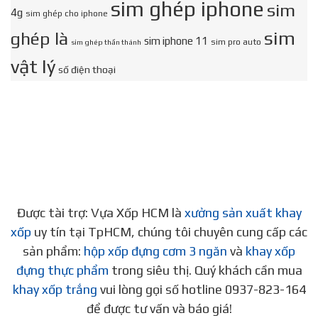
sim ghép iphone
sim
4g
sim ghép cho iphone
sim
ghép là
sim iphone 11
sim pro auto
sim ghép thần thánh
vật lý
số điện thoại
Được tài trợ: Vựa Xốp HCM là
xưởng sản xuất khay
xốp
uy tín tại TpHCM, chúng tôi chuyên cung cấp các
sản phẩm:
hộp xốp đựng cơm 3 ngăn
và
khay xốp
đựng thực phẩm
trong siêu thị. Quý khách cần mua
khay xốp trắng
vui lòng gọi số hotline 0937-823-164
để được tư vấn và báo giá!