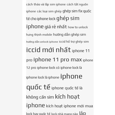
cách tháo và lắp sim iphone
cách tắt nguồn
ghép sim fix quốc
iphone
các loại sim ghép
ghép sim
tế cho iphone lock
iphone
giá rẻ nhất
how to unlock
hướng dẫn ghép sim
hưng thịnh mobile
iccid hổ trợ ghép sim
hướng dẫn unlock iphone
iccid mới nhất
iphone 11
iphone 11 pro max
pro
iphone
iphone lock có
iphone lock là
12 pro
iphone
iphone lock là iphone
quốc tế
iphone quốc tế là
kích hoạt
không cần sim
iphone
kích hoạt iphone mới mua
lắp
lock hay quốc tế
lock nhà mạng nào