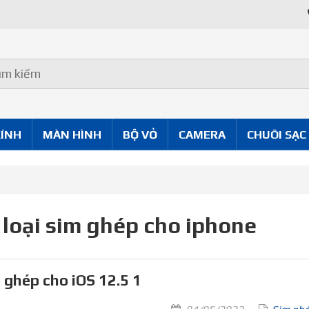
KÍNH
MÀN HÌNH
BỘ VỎ
CAMERA
CHUÔI SẠC
 loại sim ghép cho iphone
 ghép cho iOS 12.5 1