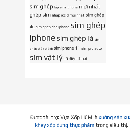
sim ghép
mới nhất
lắp sim iphone
ghép sim
sim ghép
nhập iccid mới nhất
sim ghép
4g
sim ghép cho iphone
iphone
sim ghép là
sim
sim iphone 11
sim pro auto
ghép thần thánh
sim vật lý
số điện thoại
Được tài trợ: Vựa Xốp HCM là
xưởng sản xu
khay xốp đựng thực phẩm
trong siêu thị