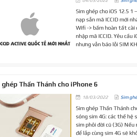
04/05/2022
Sim gh
Sim ghép cho iOS 12.5 1 
nạp sẵn mã ICCID mới nhấ
Wifi -> bấm hoàn tất cài 
nhập mã ICCID. Yêu cầu i
nhưng vẫn báo lỗi SIM K
 ghép Thần Thánh cho iPhone 6
18/03/2022
Sim gh
Sim ghép Thần Thánh cho
sóng sim 4G: các thế hệ 
sim phôi đời cũ (3G) Nếu 
để lắp cùng sim 4G sẽ kh