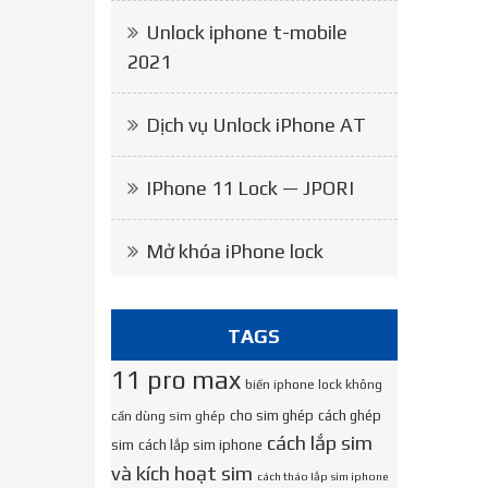
Unlock iphone t-mobile
2021
Dịch vụ Unlock iPhone AT
IPhone 11 Lock — JPORI
Mở khóa iPhone lock
TAGS
11 pro max
biến iphone lock không
cho sim ghép
cách ghép
cần dùng sim ghép
cách lắp sim
sim
cách lắp sim iphone
và kích hoạt sim
cách tháo lắp sim iphone