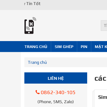
Uy Tín Tốt
TRANG CHỦ
SIM GHÉP
PIN
MẶT 
Trang chủ
các
LIÊN HỆ
0862-340-105
Sim
(Phone, SMS, Zalo)