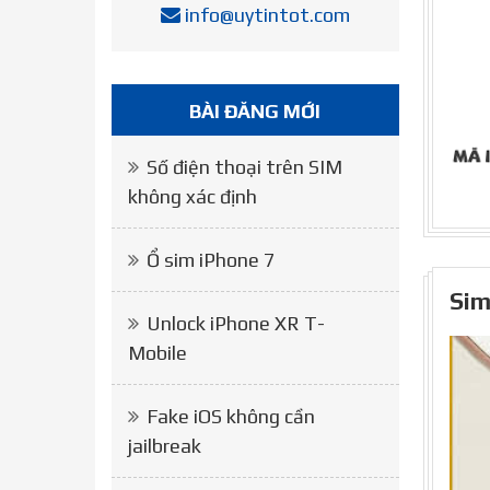
info@uytintot.com
BÀI ĐĂNG MỚI
Số điện thoại trên SIM
không xác định
Ổ sim iPhone 7
Sim
Unlock iPhone XR T-
Mobile
Fake iOS không cần
jailbreak