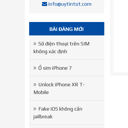
info@uytintot.com
BÀI ĐĂNG MỚI
Số điện thoại trên SIM
không xác định
Ổ sim iPhone 7
Unlock iPhone XR T-
Mobile
Fake iOS không cần
jailbreak