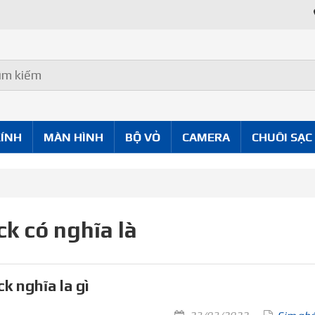
KÍNH
MÀN HÌNH
BỘ VỎ
CAMERA
CHUÔI SẠC
ck có nghĩa là
ck nghĩa la gì