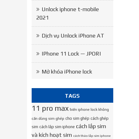
Unlock iphone t-mobile
2021
Dịch vụ Unlock iPhone AT
IPhone 11 Lock — JPORI
Mở khóa iPhone lock
TAGS
11 pro max
biến iphone lock không
cho sim ghép
cách ghép
cần dùng sim ghép
cách lắp sim
sim
cách lắp sim iphone
và kích hoạt sim
cách tháo lắp sim iphone