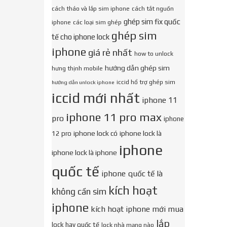
cách tháo và lắp sim iphone
cách tắt nguồn
ghép sim fix quốc
iphone
các loại sim ghép
ghép sim
tế cho iphone lock
iphone
giá rẻ nhất
how to unlock
hướng dẫn ghép sim
hưng thịnh mobile
iccid hổ trợ ghép sim
hướng dẫn unlock iphone
iccid mới nhất
iphone 11
iphone 11 pro max
pro
iphone
iphone lock có
iphone lock là
12 pro
iphone
iphone lock là iphone
quốc tế
iphone quốc tế là
kích hoạt
không cần sim
iphone
kích hoạt iphone mới mua
lắp
lock hay quốc tế
lock nhà mạng nào