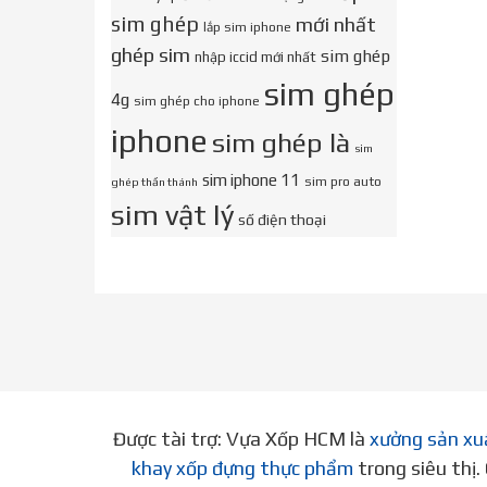
sim ghép
mới nhất
lắp sim iphone
ghép sim
sim ghép
nhập iccid mới nhất
sim ghép
4g
sim ghép cho iphone
iphone
sim ghép là
sim
sim iphone 11
sim pro auto
ghép thần thánh
sim vật lý
số điện thoại
Được tài trợ: Vựa Xốp HCM là
xưởng sản xu
khay xốp đựng thực phẩm
trong siêu thị