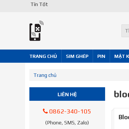
Uy Tín Tốt
TRANG CHỦ
SIM GHÉP
PIN
MẶT 
Trang chủ
blo
LIÊN HỆ
0862-340-105
Blo
(Phone, SMS, Zalo)