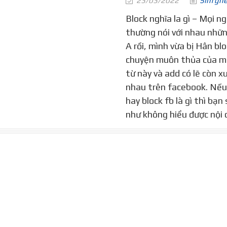
23/03/2022
Sim gh
Block nghĩa la gì – Mọi n
thường nói với nhau nhữn
A rồi, mình vừa bị Hân blo
chuyện muôn thủa của mộ
từ này và add có lẽ còn xu
nhau trên facebook. Nếu 
hay block fb là gì thì bạ
như không hiểu được nội d