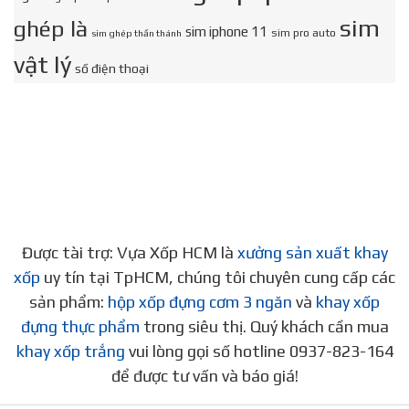
sim
ghép là
sim iphone 11
sim pro auto
sim ghép thần thánh
vật lý
số điện thoại
Được tài trợ: Vựa Xốp HCM là
xưởng sản xuất khay
xốp
uy tín tại TpHCM, chúng tôi chuyên cung cấp các
sản phẩm:
hộp xốp đựng cơm 3 ngăn
và
khay xốp
đựng thực phẩm
trong siêu thị. Quý khách cần mua
khay xốp trắng
vui lòng gọi số hotline 0937-823-164
để được tư vấn và báo giá!