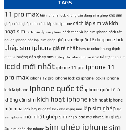
TAGS
11 pro max
cho sim
biến iphone lock không cần dùng sim ghép
cách lắp sim và kích
ghép
cách ghép sim
cách lắp sim iphone
hoạt sim
cách tháo và lắp sim iphone
cách tắt
cách tháo lắp sim iphone
ghép sim fix quốc tế cho iphone lock
nguồn iphone
các loại sim ghép
ghép sim iphone
giá rẻ nhất
how to unlock
hưng thịnh
hướng dẫn ghép sim
mobile
iccid hổ trợ ghép sim
hướng dẫn unlock iphone
iccid mới nhất
iphone 11
iphone 11 pro
pro max
iphone lock có
iphone lock là
iphone
iphone 12 pro
iphone quốc tế
iphone quốc tế là
lock là iphone
kích hoạt iphone
không cần sim
kích hoạt iphone
lắp sim ghép
mới mua
lock hay quốc tế
lock nhà mạng nào
lắp
mới nhất ghép sim
sim ghép
nhập iccid mới nhất
sim iphone
sim ghép iphone
sim
4g
sim ghép cho iphone