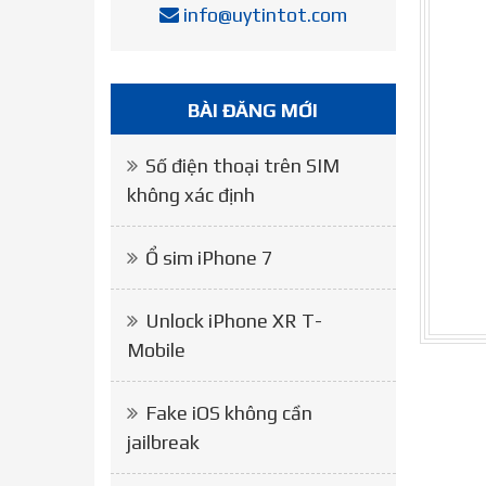
info@uytintot.com
BÀI ĐĂNG MỚI
Số điện thoại trên SIM
không xác định
Ổ sim iPhone 7
Unlock iPhone XR T-
Mobile
Fake iOS không cần
jailbreak