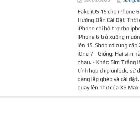
28/03/2022
Sim gh
Fake iOS 15 cho iPhone 6
Hướng Dẫn Cài Đặt Thời đ
iPhone chỉ hỗ trợ cho ipho
iPhone 6 trở xuống muốn 
lên 15. Shop có cung cấp 
iOne 7 - Giống: Hai sim n
nhau. - Khác: Sim Trắng l
tính hợp chip unlock, sử 
dàng lắp ghép và cài đặt
quay lên như của XS Max 