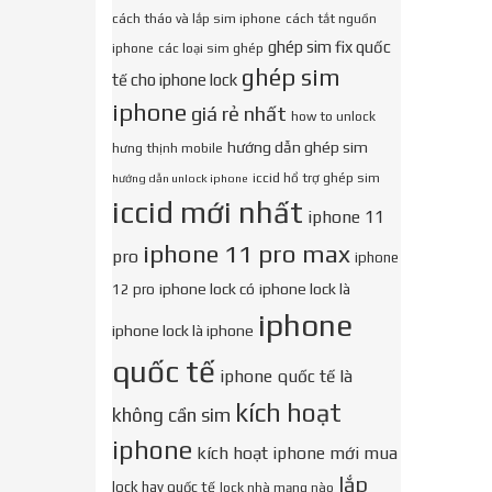
cách tháo và lắp sim iphone
cách tắt nguồn
ghép sim fix quốc
iphone
các loại sim ghép
ghép sim
tế cho iphone lock
iphone
giá rẻ nhất
how to unlock
hướng dẫn ghép sim
hưng thịnh mobile
iccid hổ trợ ghép sim
hướng dẫn unlock iphone
iccid mới nhất
iphone 11
iphone 11 pro max
pro
iphone
iphone lock có
iphone lock là
12 pro
iphone
iphone lock là iphone
quốc tế
iphone quốc tế là
kích hoạt
không cần sim
iphone
kích hoạt iphone mới mua
lắp
lock hay quốc tế
lock nhà mạng nào