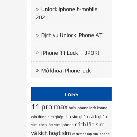
Unlock iphone t-mobile
2021
Dịch vụ Unlock iPhone AT
IPhone 11 Lock — JPORI
Mở khóa iPhone lock
TAGS
11 pro max
biến iphone lock không
cho sim ghép
cách ghép
cần dùng sim ghép
cách lắp sim
sim
cách lắp sim iphone
và kích hoạt sim
cách tháo lắp sim iphone