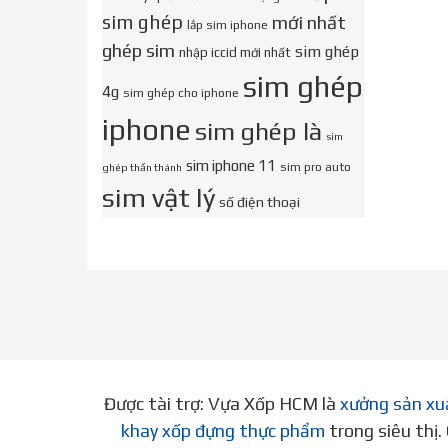
sim ghép
mới nhất
lắp sim iphone
ghép sim
sim ghép
nhập iccid mới nhất
sim ghép
4g
sim ghép cho iphone
iphone
sim ghép là
sim
sim iphone 11
sim pro auto
ghép thần thánh
sim vật lý
số điện thoại
Được tài trợ: Vựa Xốp HCM là
xưởng sản xu
khay xốp đựng thực phẩm
trong siêu thị