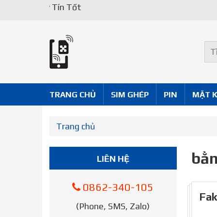
Uy Tín Tốt
TRANG CHỦ
SIM GHÉP
PIN
MẶT 
Trang chủ
bằn
LIÊN HỆ
0862-340-105
Fak
(Phone, SMS, Zalo)