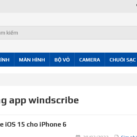
KÍNH
MÀN HÌNH
BỘ VỎ
CAMERA
CHUÔI SẠC
g app windscribe
e iOS 15 cho iPhone 6