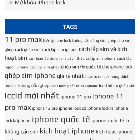
Mở khóa iPhone lock
TAGS
11 pro max
cho sim
biến iphone lock không cần dùng sim ghép
cách lắp sim và kích
ghép
cách ghép sim
cách lắp sim iphone
hoạt sim
cách tháo và lắp sim iphone
cách tắt
cách tháo lắp sim iphone
ghép sim fix quốc tế cho iphone lock
nguồn iphone
các loại sim ghép
ghép sim iphone
giá rẻ nhất
how to unlock
hưng thịnh
hướng dẫn ghép sim
mobile
iccid hổ trợ ghép sim
hướng dẫn unlock iphone
iccid mới nhất
iphone 11
iphone 11 pro
pro max
iphone lock có
iphone lock là
iphone
iphone 12 pro
iphone quốc tế
iphone quốc tế là
lock là iphone
kích hoạt iphone
không cần sim
kích hoạt iphone