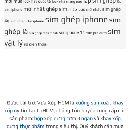
lắp sim ghép
mới mua
lock hay quốc tế
lock nhà mạng nào
lắp
mới nhất ghép sim
sim ghép
nhập iccid mới nhất
sim iphone
sim ghép iphone
sim
4g
sim ghép cho iphone
sim
ghép là
sim iphone 11
sim pro auto
sim ghép thần thánh
vật lý
số điện thoại
Được tài trợ: Vựa Xốp HCM là
xưởng sản xuất khay
xốp
uy tín tại TpHCM, chúng tôi chuyên cung cấp các
sản phẩm:
hộp xốp đựng cơm 3 ngăn
và
khay xốp
đựng thực phẩm
trong siêu thị. Quý khách cần mua