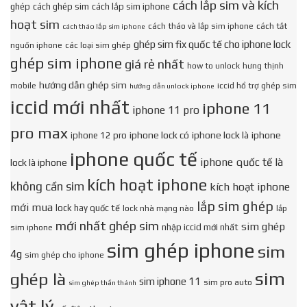
cách lắp sim và kích
ghép
cách ghép sim
cách lắp sim iphone
hoạt sim
cách tháo và lắp sim iphone
cách tắt
cách tháo lắp sim iphone
ghép sim fix quốc tế cho iphone lock
nguồn iphone
các loại sim ghép
ghép sim iphone
giá rẻ nhất
how to unlock
hưng thịnh
hướng dẫn ghép sim
mobile
iccid hổ trợ ghép sim
hướng dẫn unlock iphone
iccid mới nhất
iphone 11
iphone 11 pro
pro max
iphone lock có
iphone lock là
iphone
iphone 12 pro
iphone quốc tế
iphone quốc tế là
lock là iphone
kích hoạt iphone
không cần sim
kích hoạt iphone
lắp sim ghép
mới mua
lock hay quốc tế
lock nhà mạng nào
lắp
mới nhất ghép sim
sim ghép
nhập iccid mới nhất
sim iphone
sim ghép iphone
sim
4g
sim ghép cho iphone
sim
ghép là
sim iphone 11
sim pro auto
sim ghép thần thánh
vật lý