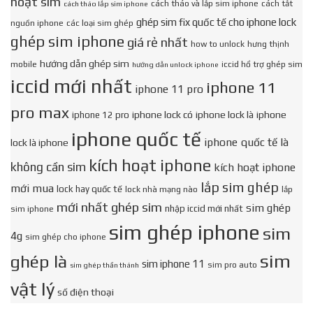
hoạt sim
cách tháo và lắp sim iphone
cách tắt
cách tháo lắp sim iphone
ghép sim fix quốc tế cho iphone lock
nguồn iphone
các loại sim ghép
ghép sim iphone
giá rẻ nhất
how to unlock
hưng thịnh
hướng dẫn ghép sim
mobile
iccid hổ trợ ghép sim
hướng dẫn unlock iphone
iccid mới nhất
iphone 11
iphone 11 pro
pro max
iphone lock có
iphone lock là
iphone
iphone 12 pro
iphone quốc tế
iphone quốc tế là
lock là iphone
kích hoạt iphone
không cần sim
kích hoạt iphone
lắp sim ghép
mới mua
lock hay quốc tế
lock nhà mạng nào
lắp
mới nhất ghép sim
sim ghép
nhập iccid mới nhất
sim iphone
sim ghép iphone
sim
4g
sim ghép cho iphone
sim
ghép là
sim iphone 11
sim pro auto
sim ghép thần thánh
vật lý
số điện thoại