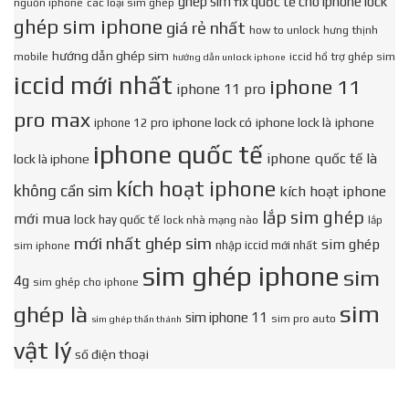
ghép sim fix quốc tế cho iphone lock
nguồn iphone
các loại sim ghép
ghép sim iphone
giá rẻ nhất
how to unlock
hưng thịnh
hướng dẫn ghép sim
mobile
iccid hổ trợ ghép sim
hướng dẫn unlock iphone
iccid mới nhất
iphone 11
iphone 11 pro
pro max
iphone lock có
iphone lock là
iphone
iphone 12 pro
iphone quốc tế
iphone quốc tế là
lock là iphone
kích hoạt iphone
không cần sim
kích hoạt iphone
lắp sim ghép
mới mua
lock hay quốc tế
lock nhà mạng nào
lắp
mới nhất ghép sim
sim ghép
nhập iccid mới nhất
sim iphone
sim ghép iphone
sim
4g
sim ghép cho iphone
sim
ghép là
sim iphone 11
sim pro auto
sim ghép thần thánh
vật lý
số điện thoại