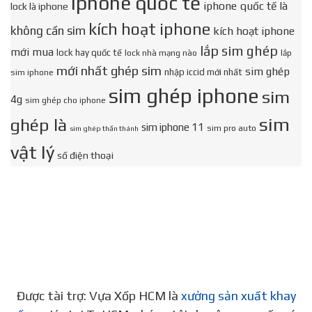
iphone quốc tế
iphone quốc tế là
lock là iphone
kích hoạt iphone
không cần sim
kích hoạt iphone
lắp sim ghép
mới mua
lock hay quốc tế
lock nhà mạng nào
lắp
mới nhất ghép sim
sim ghép
nhập iccid mới nhất
sim iphone
sim ghép iphone
sim
4g
sim ghép cho iphone
sim
ghép là
sim iphone 11
sim pro auto
sim ghép thần thánh
vật lý
số điện thoại
Được tài trợ: Vựa Xốp HCM là
xưởng sản xuất khay