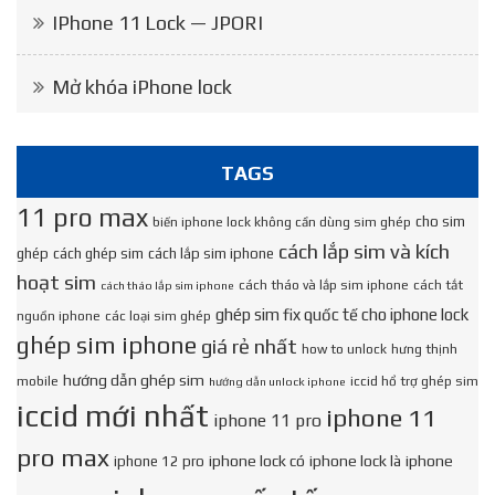
IPhone 11 Lock — JPORI
Mở khóa iPhone lock
TAGS
11 pro max
cho sim
biến iphone lock không cần dùng sim ghép
cách lắp sim và kích
ghép
cách ghép sim
cách lắp sim iphone
hoạt sim
cách tháo và lắp sim iphone
cách tắt
cách tháo lắp sim iphone
ghép sim fix quốc tế cho iphone lock
nguồn iphone
các loại sim ghép
ghép sim iphone
giá rẻ nhất
how to unlock
hưng thịnh
hướng dẫn ghép sim
mobile
iccid hổ trợ ghép sim
hướng dẫn unlock iphone
iccid mới nhất
iphone 11
iphone 11 pro
pro max
iphone lock có
iphone lock là
iphone
iphone 12 pro