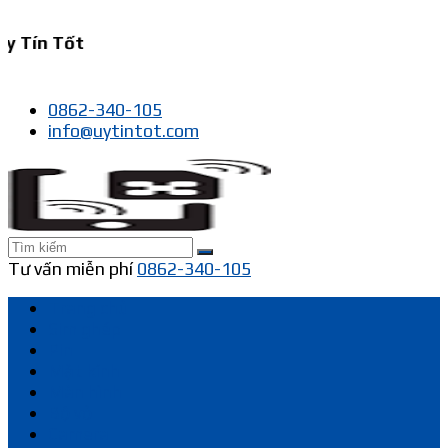
y Tín Tốt
0862-340-105
info@uytintot.com
Tư vấn miễn phí
0862-340-105
Trang chủ
Sim ghép
Pin
Mặt kính
Màn hình
Bộ vỏ
Camera