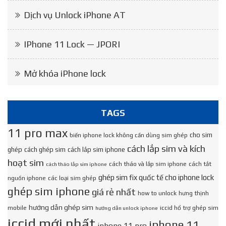
Dịch vụ Unlock iPhone AT
IPhone 11 Lock — JPORI
Mở khóa iPhone lock
TAGS
11 pro max
cho sim
biến iphone lock không cần dùng sim ghép
cách lắp sim và kích
ghép
cách ghép sim
cách lắp sim iphone
hoạt sim
cách tháo và lắp sim iphone
cách tắt
cách tháo lắp sim iphone
ghép sim fix quốc tế cho iphone lock
nguồn iphone
các loại sim ghép
ghép sim iphone
giá rẻ nhất
how to unlock
hưng thịnh
hướng dẫn ghép sim
mobile
iccid hổ trợ ghép sim
hướng dẫn unlock iphone
iccid mới nhất
iphone 11
iphone 11 pro