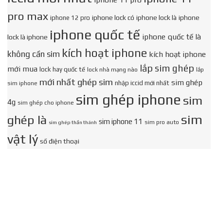
pro max
iphone lock có
iphone lock là
iphone
iphone 12 pro
iphone quốc tế
iphone quốc tế là
lock là iphone
kích hoạt iphone
không cần sim
kích hoạt iphone
lắp sim ghép
mới mua
lock hay quốc tế
lock nhà mạng nào
lắp
mới nhất ghép sim
sim ghép
nhập iccid mới nhất
sim iphone
sim ghép iphone
sim
4g
sim ghép cho iphone
sim
ghép là
sim iphone 11
sim pro auto
sim ghép thần thánh
vật lý
số điện thoại