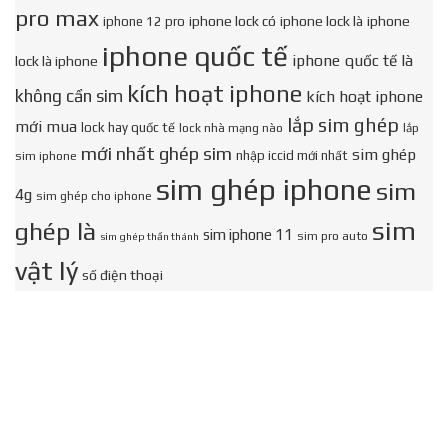
pro max
iphone lock có
iphone lock là
iphone
iphone 12 pro
iphone quốc tế
iphone quốc tế là
lock là iphone
kích hoạt iphone
không cần sim
kích hoạt iphone
lắp sim ghép
mới mua
lock hay quốc tế
lock nhà mạng nào
lắp
mới nhất ghép sim
sim ghép
nhập iccid mới nhất
sim iphone
sim ghép iphone
sim
4g
sim ghép cho iphone
sim
ghép là
sim iphone 11
sim pro auto
sim ghép thần thánh
vật lý
số điện thoại