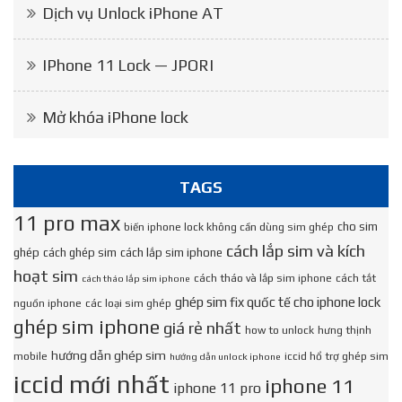
Dịch vụ Unlock iPhone AT
IPhone 11 Lock — JPORI
Mở khóa iPhone lock
TAGS
11 pro max
cho sim
biến iphone lock không cần dùng sim ghép
cách lắp sim và kích
ghép
cách ghép sim
cách lắp sim iphone
hoạt sim
cách tháo và lắp sim iphone
cách tắt
cách tháo lắp sim iphone
ghép sim fix quốc tế cho iphone lock
nguồn iphone
các loại sim ghép
ghép sim iphone
giá rẻ nhất
how to unlock
hưng thịnh
hướng dẫn ghép sim
mobile
iccid hổ trợ ghép sim
hướng dẫn unlock iphone
iccid mới nhất
iphone 11
iphone 11 pro